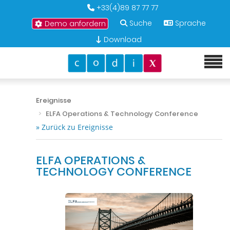
+33(4)89 87 77 77
Suche
Sprache
Demo anfordern
Download
Ereignisse
ELFA Operations & Technology Conference
» Zurück zu Ereignisse
ELFA OPERATIONS &
TECHNOLOGY CONFERENCE