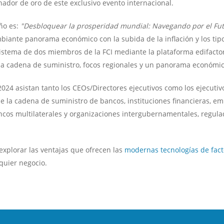
ador de oro de este exclusivo evento internacional.
ño es:
"Desbloquear la prosperidad mundial: Navegando por el Futu
mbiante panorama económico con la subida de la inflación y los tip
stema de dos miembros de la FCI mediante la plataforma edifactorin
 la cadena de suministro, focos regionales y un panorama económic
2024 asistan tanto los CEOs/Directores ejecutivos como los ejecuti
de la cadena de suministro de bancos, instituciones financieras, em
ancos multilaterales y organizaciones intergubernamentales, regula
explorar las ventajas que ofrecen las
modernas tecnologías de fact
quier negocio.