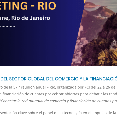
DEL SECTOR GLOBAL DEL COMERCIO Y LA FINANCIACI
de la 57.ª reunión anual – Río, organizada por FCI del 22 a 26 de j
a financiación de cuentas por cobrar abiertas para debatir las tend
“Conectar la red mundial de comercio y financiación de cuentas por
ntación clave sobre el papel de la tecnología en el impulso de la e