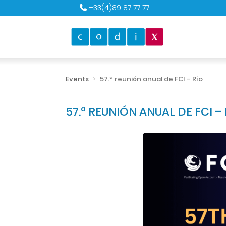
+33(4)89 87 77 77
Events
57.ª reunión anual de FCI – Río
57.ª REUNIÓN ANUAL DE FCI –