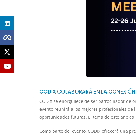
CODIX COLABORARÁ EN LA CONEXIÓN 
CODIX se enorgullece de ser patrocinador de oro 
evento reunirá a los mejores profesionales de l
oportunidades futuras. El tema de este año es
Como parte del evento, CODIX ofrecerá una prese