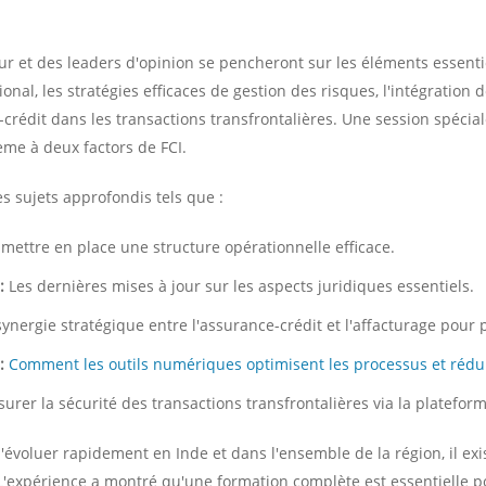
ur et des leaders d'opinion se pencheront sur les éléments essentie
ional, les stratégies efficaces de gestion des risques, l'intégratio
ce-crédit dans les transactions transfrontalières. Une session spéc
ème à deux factors de FCI.
 sujets approfondis tels que :
ttre en place une structure opérationnelle efficace.
:
Les dernières mises à jour sur les aspects juridiques essentiels.
ynergie stratégique entre l'assurance-crédit et l'affacturage pour
:
Comment les outils numériques optimisent les processus et rédui
urer la sécurité des transactions transfrontalières via la platefor
d'évoluer rapidement en Inde et dans l'ensemble de la région, il ex
 L'expérience a montré qu'une formation complète est essentielle p