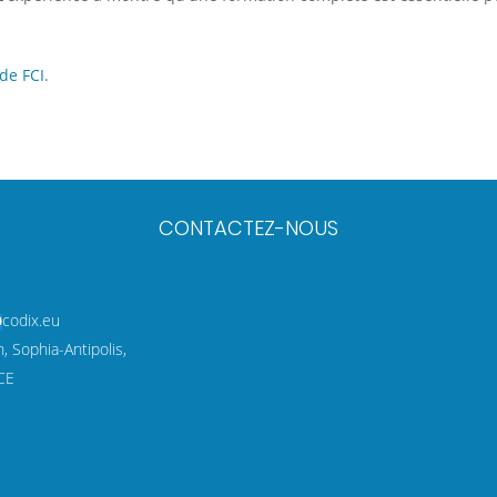
de FCI
.
CONTACTEZ-NOUS
codix.eu
 Sophia-Antipolis,
CE