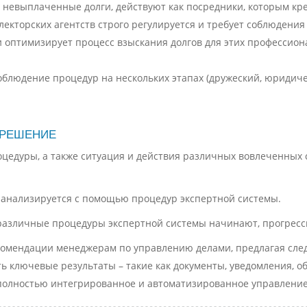
т невыплаченные долги, действуют как посредники, которым кр
ллекторских агентств строго регулируется и требует соблюдени
 оптимизирует процесс взыскания долгов для этих профессион
людение процедур на нескольких этапах (дружеский, юридичес
 РЕШЕНИЕ
цедуры, а также ситуация и действия различных вовлеченных с
 анализируется с помощью процедур экспертной системы.
 различные процедуры экспертной системы начинают, прогрес
комендации менеджерам по управлению делами, предлагая сле
ь ключевые результаты – такие как документы, уведомления, 
полностью интегрированное и автоматизированное управление