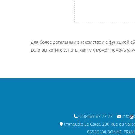
Для более детальным знакомством с функцией с
Если вы хотите узнать, как iMX может помочь ул
+33(4)89 87 77 77
info
Immeuble Le Carat, 200 Rue du Vallon,
06560 VALBONNE, FRAN