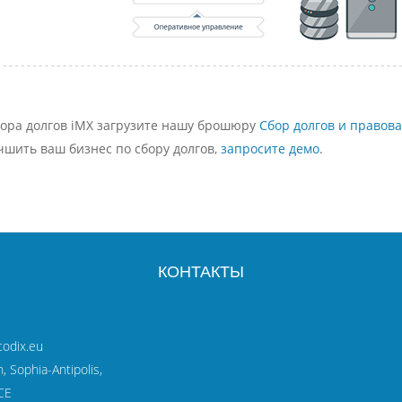
бора долгов iMX загрузите нашу брошюру
Сбор долгов и правов
учшить ваш бизнес по сбору долгов,
запросите демо
.
КОНТАКТЫ
codix.eu
 Sophia-Antipolis,
CE