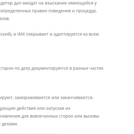
едитор дал мандат на взыскание имеющейся у
я определенных правил поведения и процедур.
алов.
кий), и iMX покрывает и адаптируется ко всем
торон по делу документируются в разных частях
сируют, замораживаются или заканчиваются.
дующие действия или запуская их
обновления для вовлеченных сторон или вызовы
 делами.