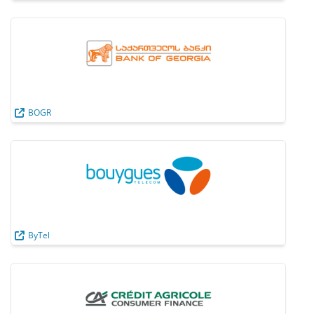
BOGR
ByTel