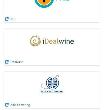
FNB
iDealwine
India Factoring