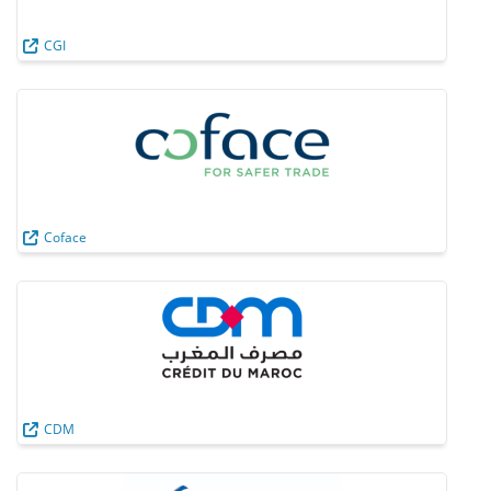
CGI
Coface
CDM