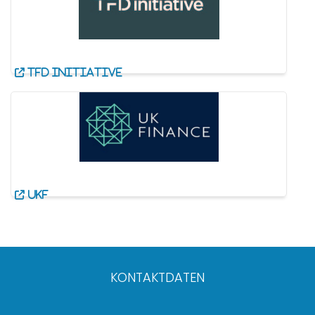
TFD Initiative
UKF
KONTAKTDATEN