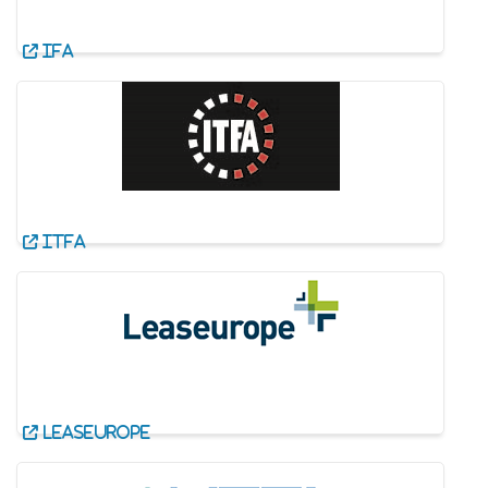
IFA
ITFA
Leaseurope