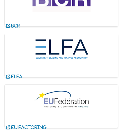
BCR
ELFA
EU Factoring