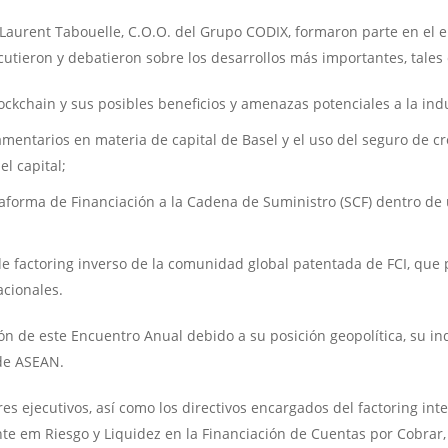
 y Laurent Tabouelle, C.O.O. del Grupo CODIX, formaron parte en el 
iscutieron y debatieron sobre los desarrollos más importantes, tales
ockchain y sus posibles beneficios y amenazas potenciales a la ind
lamentarios en materia de capital de Basel y el uso del seguro de 
l capital;
taforma de Financiación a la Cadena de Suministro (SCF) dentro de
 de factoring inverso de la comunidad global patentada de FCI, que 
acionales.
ón de este Encuentro Anual debido a su posición geopolítica, su in
 de ASEAN.
res ejecutivos, así como los directivos encargados del factoring inte
e em Riesgo y Liquidez en la Financiación de Cuentas por Cobrar, l