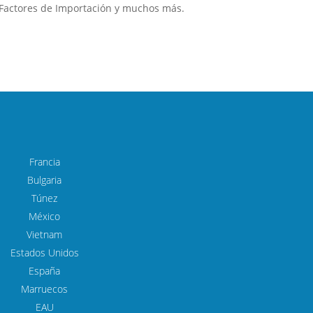
e Factores de Importación y muchos más.
Francia
Bulgaria
Тúnez
México
Vietnam
Estados Unidos
España
Marruecos
EAU