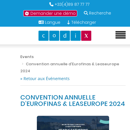
+33(4)89 87 77 77
Recherche
Demander une démo
Langue
Télécharger
Events
Convention annuelle d’Eurofinas & Leaseurope
2024
» Retour aux Événements
CONVENTION ANNUELLE
D’EUROFINAS & LEASEUROPE 2024