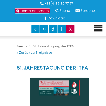
+33(4)89 87 77 77
Suche
Sprache
Demo anfordern
Download
Events
51. Jahrestagung der ITFA
» Zurück zu Ereignisse
51. JAHRESTAGUNG DER ITFA