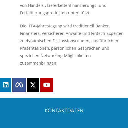
von Handels-, Lieferkettenfinanzierungs- und
Forfaitierungsprodukten unterstützt.
Die ITFA-Jahrestagung wird traditionell Banker,
Finanziers, Versicherer, Anwälte und Fintech-Experten
zu dynamischen Diskussionsrunden, ausführlichen
Präsentationen, persönlichen Gesprächen und
speziellen Networking-Möglichkeiten
zusammenbringen.
KONTAKTDATEN