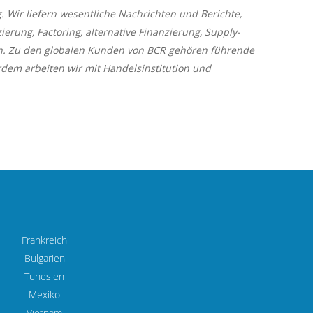
 Wir liefern wesentliche Nachrichten und Berichte,
erung, Factoring, alternative Finanzierung, Supply-
. Zu den globalen Kunden von BCR gehören führende
rdem arbeiten wir mit Handelsinstitution und
Frankreich
Bulgarien
Tunesien
Mexiko
Vietnam