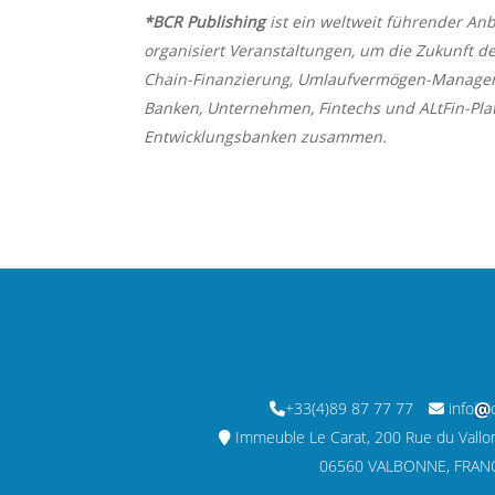
*BCR Publishing
ist ein weltweit führender An
organisiert Veranstaltungen, um die Zukunft de
Chain-Finanzierung, Umlaufvermögen-Managem
Banken, Unternehmen, Fintechs und ALtFin-Plat
Entwicklungsbanken zusammen.
+33(4)89 87 77 77
info
Immeuble Le Carat, 200 Rue du Vallon,
06560 VALBONNE, FRAN