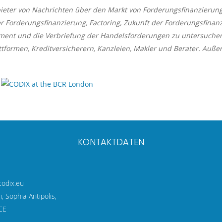
bieter von Nachrichten über den Markt von Forderungsfinanzierung.
r Forderungsfinanzierung, Factoring, Zukunft der Forderungsfinanzi
ent und die Verbriefung der Handelsforderungen zu untersuchen
tformen, Kreditversicherern, Kanzleien, Makler und Berater. Auße
KONTAKTDATEN
codix.eu
 Sophia-Antipolis,
CE