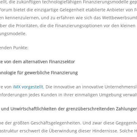
llt, die zukünftigen technologiefähigen Finanzierungsmodelle gepr
orum bietet die einzigartige Gelegenheit etablierte Anbieter von F
n kennenzulernen, und zu erfahren wie sich das Wettbewerbsumfel
er die Prioritäten, die die Finanzierungsoptionen vor den klein
ungsmodelle.
genden Punkte:
e von dem alternativen Finanzsektor
chnologie für gewerbliche Finanzierung
re von
iMX vorgestellt
. Die innovative an innovative Unternehmens
nforderungen jedes Kunden in ihrer einmaligen Umgebung verwal
und Unwirtschaftlichkeiten der grenzüberschreitenden Zahlunge
ne der größten Geschäftsgelegenheiten. Und zwar diese Gegegenhe
astruktur erschwert die Überwindung dieser Hindernisse. Solche 