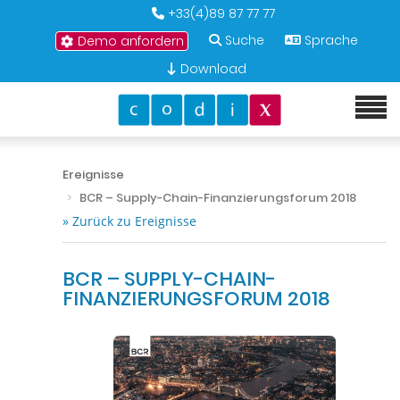
+33(4)89 87 77 77
Suche
Sprache
Demo anfordern
Download
Ereignisse
BCR – Supply-Chain-Finanzierungsforum 2018
» Zurück zu Ereignisse
BCR – SUPPLY-CHAIN-
FINANZIERUNGSFORUM 2018