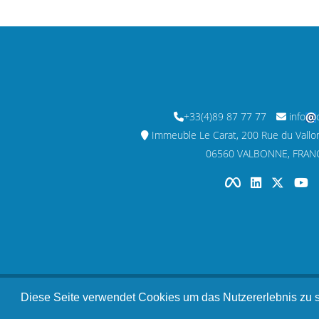
+33(4)89 87 77 77
info
Immeuble Le Carat, 200 Rue du Vallon,
06560 VALBONNE, FRAN
Diese Seite verwendet Cookies um das Nutzererlebnis zu s
Rechtshinweis
© Copyright 1993 - 2026 Codix