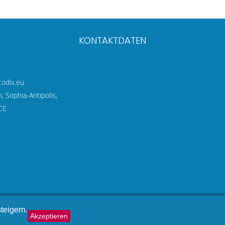
KONTAKTDATEN
codix.eu
 Sophia-Antipolis,
CE
teigern.
Sitemap
Datenschutz
Akzeptieren