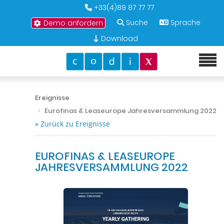
+33(4)89 87 77 77
Suche
Sprache
Demo anfordern
Download
Ereignisse
Eurofinas & Leaseurope Jahresversammlung 2022
» Zurück zu Ereignisse
EUROFINAS & LEASEUROPE
JAHRESVERSAMMLUNG 2022