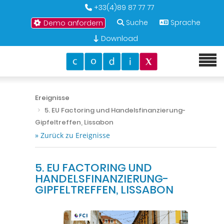
+33(4)89 87 77 77
Suche
Sprache
Demo anfordern
Download
Ereignisse
5. EU Factoring und Handelsfinanzierung-
Gipfeltreffen, Lissabon
» Zurück zu Ereignisse
5. EU FACTORING UND
HANDELSFINANZIERUNG-
GIPFELTREFFEN, LISSABON