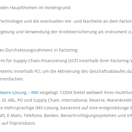
genden Hauptthemen im Vordergrund:
Technologie und die eventuellen Vor- und Nachteile an dem Factor
regelung und Verwendung der Kreditversicherung als Instrument 
es Durchsetzungsrahmens in Factoring;
form für Supply-Chain-Finanzierung (SCF) innerhalb Ihrer Factoring-
stems innerhalb FCI, um die Aktivierung des Geschäftsablaufes d
ereinfachen.
ftware-Lösung – iMX
vorgelegt. CODIX bietet weltweit ihres multifu
, ID, ABL, PO und Supply Chain, International, Reverse, Warenkred
te mehrsprachige iMX-Lösung, basierend auf eine ereignisbezoge En
 SMS, E-Mails, Telefonie, Banken, Benachrichtigungssystemen und I
 auf Fixpreisbasis.