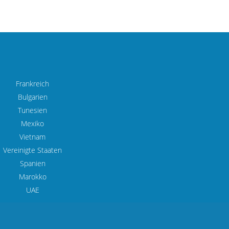
Frankreich
Bulgarien
Tunesien
Mexiko
Vietnam
Vereinigte Staaten
Spanien
Marokko
UAE