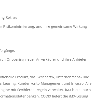
ing-Sektor;
zur Risikominimierung, und ihre gemeinsame Wirkung
Vorgänge;
urch Onboaring neuer Ankerkäufer und ihre Anbieter
nktionelle Produkt, das Geschäfts-, Unternehmens- und
ite, Leasing, Kundenkonto-Management und Inkasso. Alle
gine mit flexibleren Regeln verwaltet. iMX bietet auch
nformationsdatenbanken. CODIX liefert die iMX-Lösung