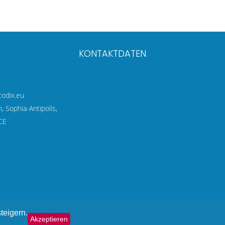
KONTAKTDATEN
codix.eu
 Sophia-Antipolis,
CE
teigern.
Akzeptieren