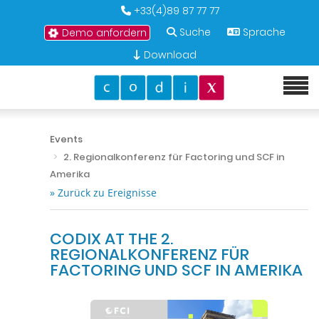
+33(4)89 87 77 77
Suche
Sprache
Demo anfordern
Download
Events
2. Regionalkonferenz für Factoring und SCF in
Amerika
» Zurück zu Ereignisse
CODIX AT THE 2.
REGIONALKONFERENZ FÜR
FACTORING UND SCF IN AMERIKA