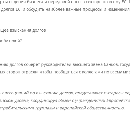
ты ведения бизнеса и передовой опыт в секторе по всему ЕС. Ц
долгов ЕС, и обсудить наиболее важные процессы и изменения.
ущее взыскания долгов
ребителей?
анию долгов соберет руководителей высшего звена банков, гос
х сторон отрасли, чтобы пообщаться с коллегами по всему ми
 ассоциаций по взысканию долгов, представляет интересы евр
пейском уровне, координируя обмен с учреждениями Европейск
потребительскими группами и европейской общественностью.